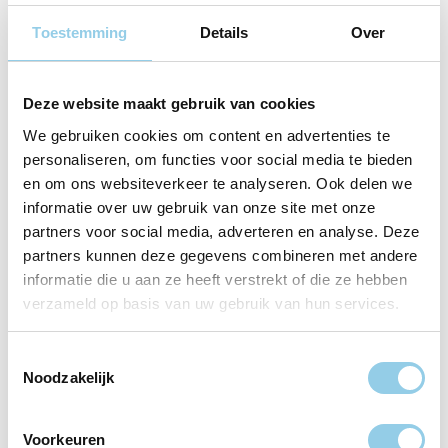
Toestemming
Details
Over
Deze website maakt gebruik van cookies
Guilt free brownies –
We gebruiken cookies om content en advertenties te
Onbezorgd genieten
personaliseren, om functies voor social media te bieden
en om ons websiteverkeer te analyseren. Ook delen we
Dit is een recept voor een geweldige guilt free
informatie over uw gebruik van onze site met onze
partners voor social media, adverteren en analyse. Deze
brownies! Ideaal om wat extra proteïnen binnen te
partners kunnen deze gegevens combineren met andere
krijgen en te genieten! Heb je de brownes al een keer
informatie die u aan ze heeft verstrekt of die ze hebben
gemaakt en ben je op zoek naar meer gezonde
verzameld op basis van uw gebruik van hun services.
recepten? Kijk dan hier voor meer heerlijke en
gezonde recepten.
Toestemmingsselectie
Noodzakelijk
Lees verder
Voorkeuren