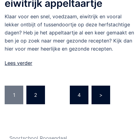
eiwitrijk appeltaartje
Klaar voor een snel, voedzaam, eiwitrijk en vooral
lekker ontbijt of tussendoortje op deze herfstachtige
dagen? Heb je het appeltaartje al een keer gemaakt en
ben je op zoek naar meer gezonde recepten? Kijk dan
hier voor meer heerlijke en gezonde recepten.
Lees verder
Berichten
1
2
…
4
>
paginering
Sportschool Roosendaal