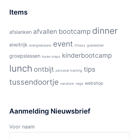
Items
dinner
bootcamp
afvallen
afslanken
event
eiwitrijk
energiebalans
fitness
goededoel
kinderbootcamp
groepslessen
huren steps
lunch
ontbijt
tips
personal training
tussendoortje
webshop
vacature
vega
Aanmelding Nieuwsbrief
Voor naam