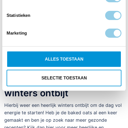
Statistieken
Marketing
ALLES TOESTAAN
SELECTIE TOESTAAN
Baked oats – Een heerlijk
winters ontbijt
Hierbij weer een heerlijk winters ontbijt om de dag vol
energie te starten! Heb je de baked oats al een keer
gemaakt en ben je op zoek naar meer gezonde
recepten? Kijk dan hier voor meer heerlijke en