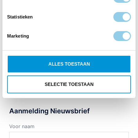
Items
Statistieken
dinner
bootcamp
afvallen
afslanken
Marketing
event
eiwitrijk
energiebalans
fitness
goededoel
kinderbootcamp
groepslessen
huren steps
ALLES TOESTAAN
lunch
ontbijt
tips
personal training
tussendoortje
webshop
SELECTIE TOESTAAN
vacature
vega
Aanmelding Nieuwsbrief
Voor naam