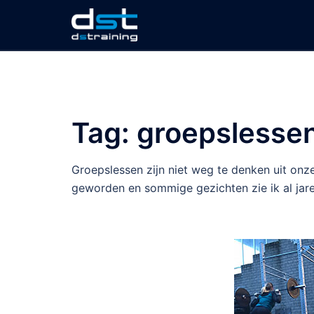
Ga
naar
de
inhoud
Tag:
groepslesse
Groepslessen zijn niet weg te denken uit onz
geworden en sommige gezichten zie ik al jar