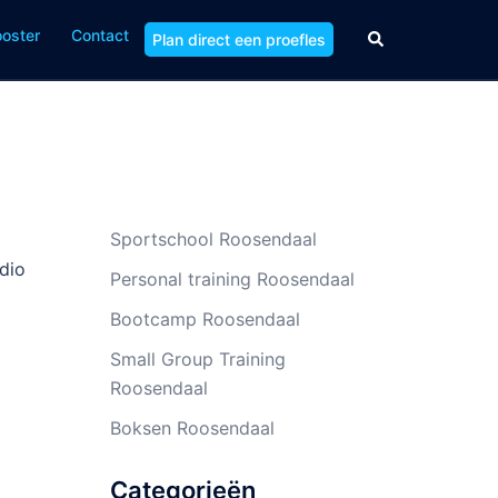
ooster
Contact
Zoeken
Plan direct een proefles
Sportschool Roosendaal
dio
Personal training Roosendaal
Bootcamp Roosendaal
Small Group Training
Roosendaal
Boksen Roosendaal
Categorieën