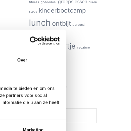
groepslessen
fitness
goededoel
huren
kinderbootcamp
steps
lunch
ontbijt
personal
tips
training
tussendoortje
vacature
webshop
vega
Over
Aanmelding
Nieuwsbrief
 media te bieden en om ons
ze partners voor social
nformatie die u aan ze heeft
Voor naam
Marketing