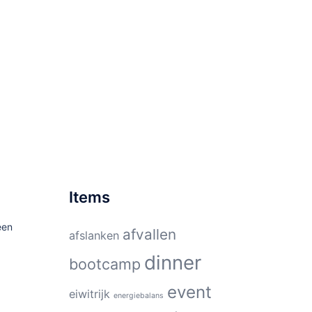
Items
een
afvallen
afslanken
dinner
bootcamp
event
eiwitrijk
energiebalans