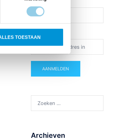
Achter Naam
Email adres:
ALLES TOESTAAN
Zoeken
naar:
Archieven