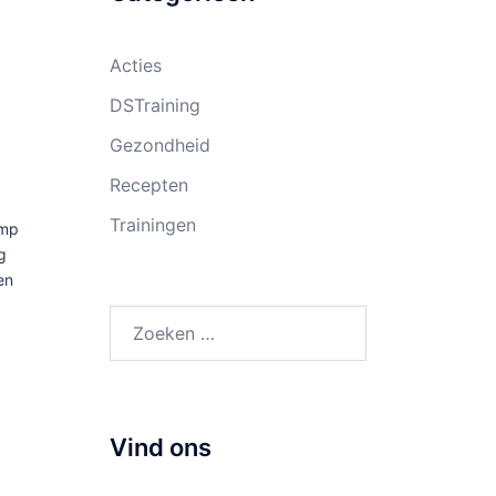
Acties
DSTraining
Gezondheid
Recepten
Trainingen
amp
g
en
Zoeken
naar:
Vind ons