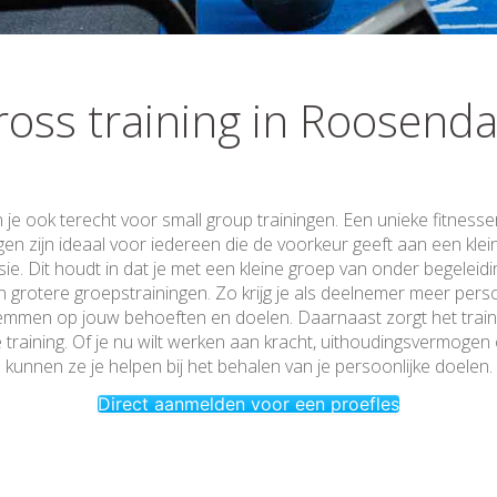
ross training in Roosenda
 je ook terecht voor small group trainingen. Een unieke fitnesse
gen zijn ideaal voor iedereen die de voorkeur geeft aan een klein
ie. Dit houdt in dat je met een kleine groep van onder begeleidin
n grotere groepstrainingen. Zo krijg je als deelnemer meer per
temmen op jouw behoeften en doelen. Daarnaast zorgt het train
e training. Of je nu wilt werken aan kracht, uithoudingsvermogen of
kunnen ze je helpen bij het behalen van je persoonlijke doelen.
Direct aanmelden voor een proefles