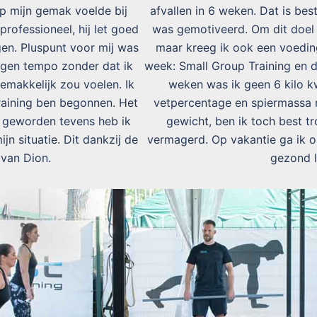
op mijn gemak voelde bij
afvallen in 6 weken. Dat is bes
professioneel, hij let goed
was gemotiveerd. Om dit doel t
gen. Pluspunt voor mij was
maar kreeg ik ook een voeding
eigen tempo zonder dat ik
week: Small Group Training en 
makkelijk zou voelen. Ik
weken was ik geen 6 kilo kw
Training ben begonnen. Het
vetpercentage en spiermassa m
r geworden tevens heb ik
gewicht, ben ik toch best tro
jn situatie. Dit dankzij de
vermagerd. Op vakantie ga ik o
 van Dion.
gezond l