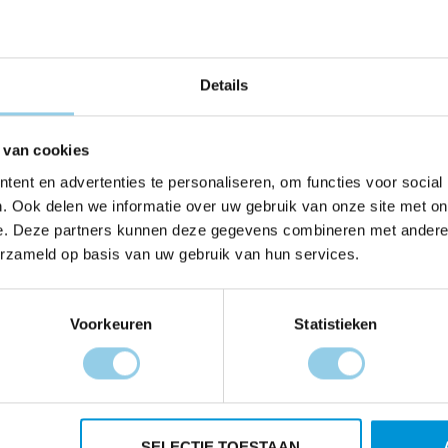
 / hybride training is fitter en sterker worden. Doordat je de t
t je jezelf snel op je gemak voelt bij onze trainingen. Onze Sm
ele fitness. Of je nu je kracht wilt opbouwen, je conditie wilt ver
Details
hebben een programma dat bij jou past.
 van cookies
ent en advertenties te personaliseren, om functies voor social
. Ook delen we informatie over uw gebruik van onze site met on
Waar zijn de trainingen?
Wa
e. Deze partners kunnen deze gegevens combineren met andere i
erzameld op basis van uw gebruik van hun services.
De trainingen vinden plaats in onze sportstudio
en 24H gym op sportpark Vierhoeven in
Ieder
Voorkeuren
Statistieken
Roosendaal aan de Nispenseweg 1D of op een
Roosend
buitenlocatie in de bosrijke omgeving van de
Geheel
studio.
SELECTIE TOESTAAN