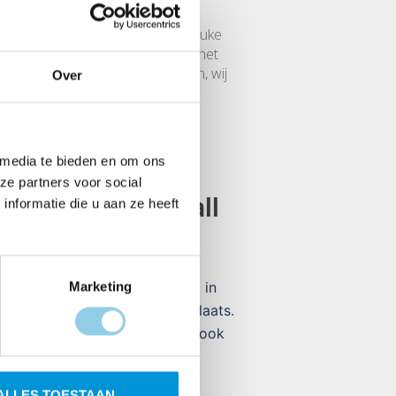
rainingen samen doet, is er een leuke
all Group Trainingen combineren het
beteren, of gewoon fit wilt blijven, wij
Over
 media te bieden en om ons
ze partners voor social
nneer is de Small
nformatie die u aan ze heeft
Group Training?
e dag vinden er bij DSTraining in
Marketing
aal Small Group Trainingen plaats.
 vrijblijvend natuurlijk. Bekijk ook
ons
rooster
en onze
tarieven
.
ALLES TOESTAAN