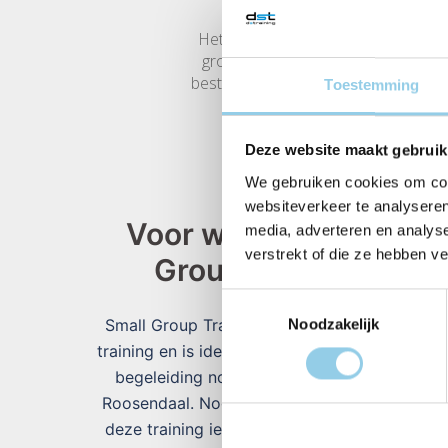
Het doel van de Small Group Training
groepsdynamiek die ervoor zorgt da
beste van hybride training, en function
Toestemming
Deze website maakt gebruik
We gebruiken cookies om cont
websiteverkeer te analyseren
Voor wie is de Small
media, adverteren en analys
verstrekt of die ze hebben v
Group Training?
Toestemmingsselectie
Small Group Training is een vorm van cross
Noodzakelijk
training en is ideaal voor jou wanneer jij extra
begeleiding nodig hebt bij het sporten in
Roosendaal. Nog niet helemaal overtuigd of
deze training iets voor jou is? Volg dan een