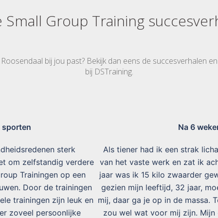
 Small Group Training succesver
in Roosendaal bij jou past? Bekijk dan eens de succesverhalen e
bij DSTraining.
n sporten
Na 6 weken
ndheidsredenen sterk
Als tiener had ik een strak li
iet om zelfstandig verdere
van het vaste werk en zat ik ac
Group Trainingen op een
jaar was ik 15 kilo zwaarder ge
uwen. Door de trainingen
gezien mijn leeftijd, 32 jaar, m
le trainingen zijn leuk en
mij, daar ga je op in de massa.
er zoveel persoonlijke
zou wel wat voor mij zijn. Mijn