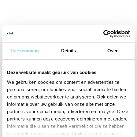
Bericht
Energiebalans
navigatie
Toestemming
Details
Over
Deze website maakt gebruik van cookies
Sportschool Roosendaal
We gebruiken cookies om content en advertenties te
personaliseren, om functies voor social media te bieden
Personal training Roosendaal
en om ons websiteverkeer te analyseren. Ook delen we
Bootcamp Roosendaal
informatie over uw gebruik van onze site met onze
partners voor social media, adverteren en analyse. Deze
Small Group Training Roosendaal
partners kunnen deze gegevens combineren met andere
Boksen Roosendaal
informatie die u aan ze heeft verstrekt of die ze hebben
verzameld op basis van uw gebruik van hun services.