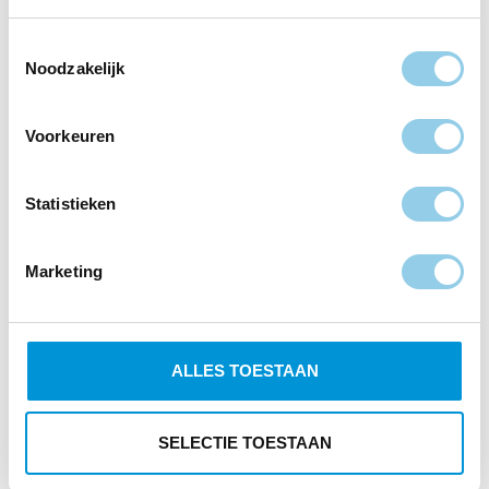
Categorieën
Toestemmingsselectie
Noodzakelijk
Acties
DSTraining
Voorkeuren
Gezondheid
Statistieken
Recepten
Trainingen
Marketing
Zoeken
naar:
ALLES TOESTAAN
SELECTIE TOESTAAN
Vind ons