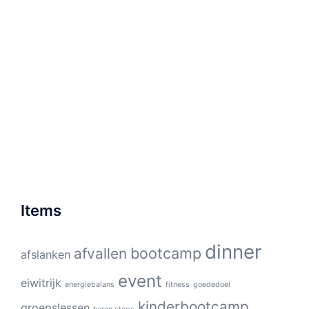
Items
dinner
bootcamp
afvallen
afslanken
event
eiwitrijk
energiebalans
fitness
goededoel
kinderbootcamp
groepslessen