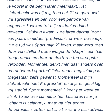
je vooral in de begin jaren meemaakt. Het
ziektebeeld was bij mij, toen net 21 en getrouwd,
vrij agressiefs en ben voor een periode van
ongeveer 6 weken tot mijn middel verlamd
geweest. Gelukkig kwam ik de jaren daarna (door
een paardenmiddel “prednison”) er weer bovenop.
e
In die tijd was Sport mijn 2
leven, maar werd toen
door verschillend opeenvolgende “shüps” een halt
toegeroepen en door de doktoren ten strengste
verboden. Momenteel denkt men daar anders over.
“verantwoord sporten” liefst onder begeleiding is
toegestaan zelfs gewenst. Momenteel is mijn
ziektebeeld “niet Progressief” en al jaren gelukkig
vrij stabiel. Sport momenteel 3 keer per week en
als ik 1 keer oversla mis ik het. Luisteren naar je
lichaam is belangrijk, maar ga niet achter
de
geraniums zitten, dat is uit ervaring mijn advies.