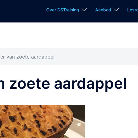
Over DSTraining
Aanbod
Lesr
r van zoete aardappel
 zoete aardappel