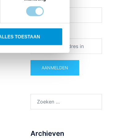
Achter Naam
Email adres:
ALLES TOESTAAN
Zoeken
naar:
Archieven