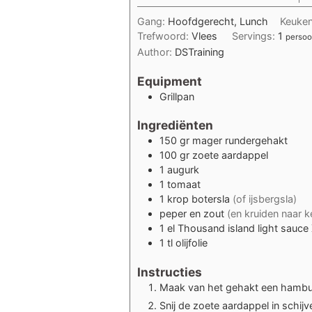
Gang:
Hoofdgerecht, Lunch
Keuke
Trefwoord:
Vlees
Servings:
1
perso
Author:
DSTraining
Equipment
Grillpan
Ingrediënten
150
gr
mager rundergehakt
100
gr
zoete aardappel
1
augurk
1
tomaat
1
krop botersla
(of ijsbergsla)
peper en zout
(en kruiden naar k
1
el
Thousand island light sauce
1
tl
olijfolie
Instructies
Maak van het gehakt een hambur
Snij de zoete aardappel in schij