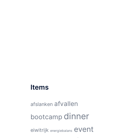
Items
afvallen
afslanken
dinner
bootcamp
event
eiwitrijk
energiebalans