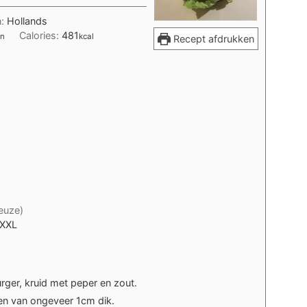
n:
Hollands
Calories:
481
on
kcal
Recept afdrukken
euze)
 XXL
ger, kruid met peper en zout.
ven van ongeveer 1cm dik.