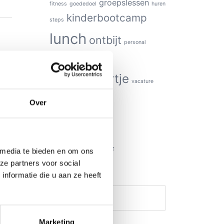
groepslessen
fitness
goededoel
huren
kinderbootcamp
steps
lunch
ontbijt
personal
tips
training
tussendoortje
vacature
webshop
vega
Over
Aanmelding
Nieuwsbrief
 media te bieden en om ons
ze partners voor social
nformatie die u aan ze heeft
Voor naam
Marketing