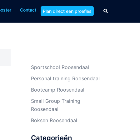
ooster
Contact
Zoeken
Plan direct een proefles
Sportschool Roosendaal
Personal training Roosendaal
Bootcamp Roosendaal
Small Group Training
Roosendaal
Boksen Roosendaal
Categorieën