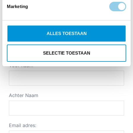
Marketing
lunch
ontbijt
tips
personal training
tussendoortje
webshop
vacature
vega
ALLES TOESTAAN
Aanmelding Nieuwsbrief
SELECTIE TOESTAAN
Voor naam
Achter Naam
Email adres: