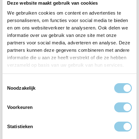
Deze website maakt gebruik van cookies
We gebruiken cookies om content en advertenties te
personaliseren, om functies voor social media te bieden
en om ons websiteverkeer te analyseren. Ook delen we
informatie over uw gebruik van onze site met onze
partners voor social media, adverteren en analyse. Deze
partners kunnen deze gegevens combineren met andere
informatie die u aan ze heeft verstrekt of die ze hebben
verzameld op basis van uw gebruik van hun services.
Toestemmingsselectie
Noodzakelijk
Items
Voorkeuren
dinner
bootcamp
afvallen
afslanken
event
eiwitrijk
Statistieken
energiebalans
fitness
goededoel
kinderbootcamp
groepslessen
huren steps