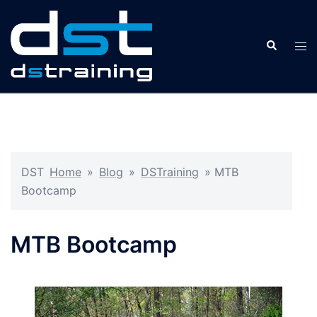
Ga
naar
Zoeken
de
Tog
inhoud
men
DST
Home
»
Blog
»
DSTraining
»
MTB
Bootcamp
MTB Bootcamp