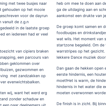
ining met twee busjes naar
heb om mee te doen aan de b
rd gehouden op het mooie
ga de uitdaging aan en schri
ngeschreven voor de dayrun
aankomst een drukte van je
 vanuit de z.g.n
De groep komt samen en de s
gedeeld in de laatste groep
foodbusjes en drinkstandje
ed en iedereen had er veel
wat wils. Het moment van 
startzone begeleid. Om de 
oezicht van cipiers braken
warrstripes op het gezich
napping, een parcours van
lekkere Dance muziek door 
hebben geklommen over
Dan gaan de hekken open en
oolbuizen, gezwommen en
eerste hindernis, een hout
raving met zandzakken op
moet!Het is warm, de hinde
ver evenwichtsbalken.
hindernis in het water die
en wij, want het werd erg
moeten overwonnen worde
e zand zonder schaduw en
De finish is in zicht. Bij 
t een paar deelnemers uit