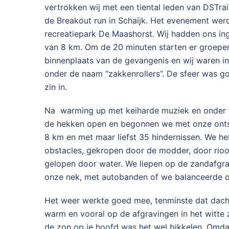
vertrokken wij met een tiental leden van DSTra
de Breakout run in Schaijk. Het evenement we
recreatiepark De Maashorst. Wij hadden ons i
van 8 km. Om de 20 minuten starten er groepen
binnenplaats van de gevangenis en wij waren in
onder de naam “zakkenrollers”. De sfeer was go
zin in.
Na warming up met keiharde muziek en onder t
de hekken open en begonnen we met onze onts
8 km en met maar liefst 35 hindernissen. We 
obstacles, gekropen door de modder, door ri
gelopen door water. We liepen op de zandafg
onze nek, met autobanden of we balanceerde o
Het weer werkte goed mee, tenminste dat dacht
warm en vooral op de afgravingen in het witt
de zon op je hoofd was het wel bikkelen. Omda