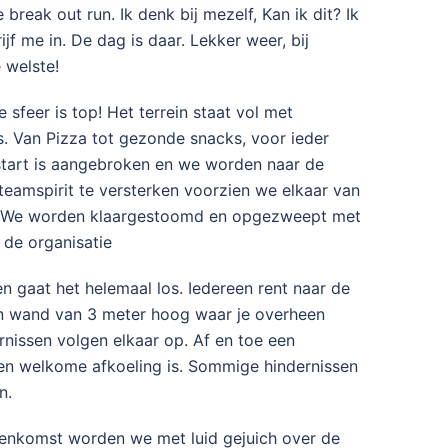
reak out run. Ik denk bij mezelf, Kan ik dit? Ik
jf me in. De dag is daar. Lekker weer, bij
 welste!
feer is top! Het terrein staat vol met
s. Van Pizza tot gezonde snacks, voor ieder
start is aangebroken en we worden naar de
teamspirit te versterken voorzien we elkaar van
t. We worden klaargestoomd en opgezweept met
de organisatie
 gaat het helemaal los. Iedereen rent naar de
en wand van 3 meter hoog waar je overheen
rnissen volgen elkaar op. Af en toe een
 een welkome afkoeling is. Sommige hindernissen
n.
binnenkomst worden we met luid gejuich over de