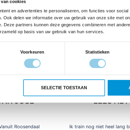
 van cookies
Klik op ‘inschrijven’ en daar op ‘schrijf je nu
ent en advertenties te personaliseren, om functies voor social
in’ en daarna wederom op de rode button
. Ook delen we informatie over uw gebruik van onze site met on
‘inschrijven’.
e. Deze partners kunnen deze gegevens combineren met andere i
Kies nu de tijd - 15:00 uur Hackers (8 km)
erzameld op basis van uw gebruik van hun services.
Vul hierna alle noodzakelijke vakken in.
Op de pagina ‘opties’. Heb je de mogelijkheid
om de promotiecode in te geven waarmee je
Voorkeuren
Statistieken
de korting ontvangt.
Volg verder alle noodzakelijke stappen, voer
de betaling uit en jouw inschrijving is
compleet.
SELECTIE TOESTAAN
VAN JOSÉ
LEES HET
 Vanuit Roosendaal
Ik train nog niet heel lang 