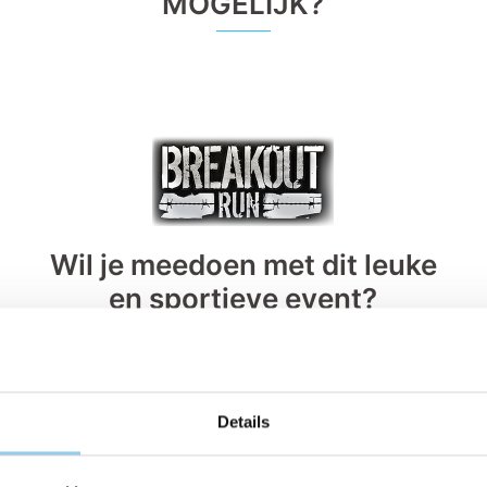
MOGELIJK?
Wil je meedoen met dit leuke
en sportieve event?
Stuur een
mail
en vraag om een kortingscode. We
hebben 25 kortingscodes.
Details
Het inschrijven werkt als volgt:
Klik op deze
link
of ga naar de
website